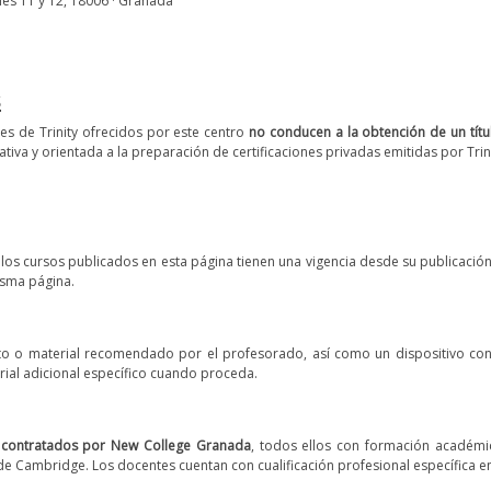
ales 11 y 12, 18006 · Granada
s
s de Trinity ofrecidos por este centro
no conducen a la obtención de un títul
ativa y orientada a la preparación de certificaciones privadas emitidas por Tri
e los cursos publicados en esta página tienen una vigencia desde su publicación
isma página.
to o material recomendado por el profesorado, así como un dispositivo con
erial adicional específico cuando proceda.
 contratados por New College Granada
, todos ellos con formación académi
e Cambridge. Los docentes cuentan con cualificación profesional específica 