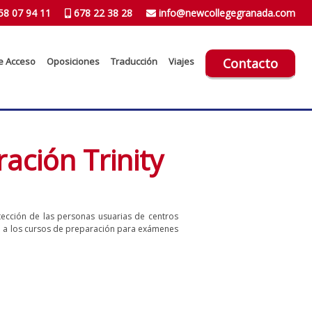
58 07 94 11
678 22 38 28
info@newcollegegranada.com
e Acceso
Oposiciones
Traducción
Viajes
Contacto
ación Trinity
tección de las personas usuarias de centros
nte a los cursos de preparación para exámenes